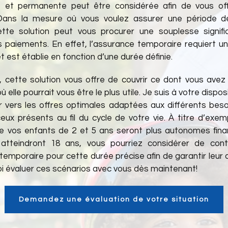
 et permanente peut être considérée afin de vous off
é. Dans la mesure où vous voulez assurer une période d
ette solution peut vous procurer une souplesse signifi
s paiements. En effet, l’assurance temporaire requiert un
 est établie en fonction d’une durée définie.
cette solution vous offre de couvrir ce dont vous avez
elle pourrait vous être le plus utile. Je suis à votre disposi
er vers les offres optimales adaptées aux différents beso
eux présents au fil du cycle de votre vie. À titre d’exemp
e vos enfants de 2 et 5 ans seront plus autonomes fin
 atteindront 18 ans, vous pourriez considérer de con
emporaire pour cette durée précise afin de garantir leur a
i évaluer ces scénarios avec vous dès maintenant!
Demandez une évaluation de votre situation