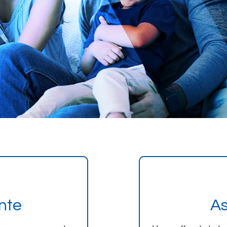
nte
As