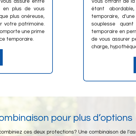
e vous assure entre
Vous offrant de la 
s en plus de vous
étant abordable
 que plus onéreuse,
temporaire, d’un
r votre patrimoine.
souplesse quant
 comporte une prime
temporaire en per
nce temporaire.
de vous assurer pe
charge, hypothèque,
ombinaison pour plus d’options
 combiniez ces deux protections? Une combinaison de l’as