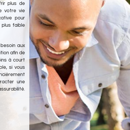
rir plus de
e votre vie
cative pour
 plus faible
 besoin aux
tion afin de
ins à court
le, si vous
ancièrement
tracter une
ssurabilité.