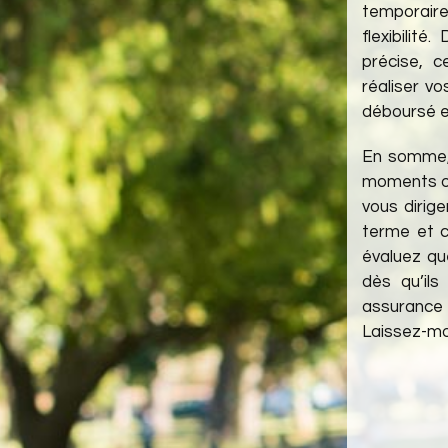
temporaire
flexibilit
précise, c
réaliser vo
déboursé et
En somme, 
moments où 
vous dirig
terme et c
évaluez qu
dès qu’ils
assurance t
Laissez-mo